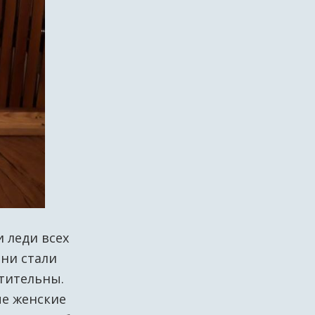
и леди всех
они стали
тительны.
ные женские