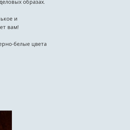
деловых образах.
нькое и
жет вам!
ерно-белые цвета