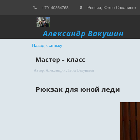
+79140864768
Россия
,
Южно-Сахалинск
Александр Вакушин
Назад к списку
Мастер – класс
Автор:
Александр и Лилия Вакушины
Рюкзак для юной леди