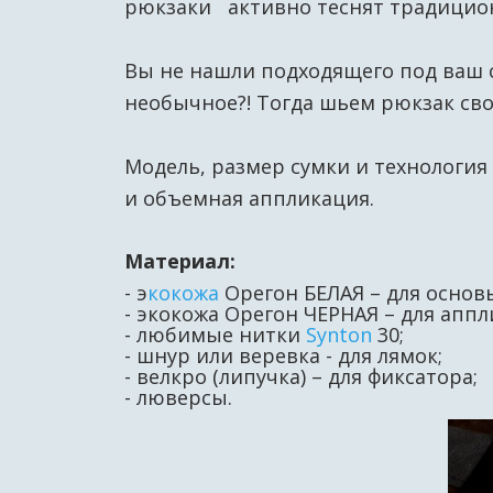
рюкзаки активно теснят традиционн
Вы не нашли подходящего под ваш с
необычное?! Тогда шьем рюкзак сво
Модель, размер сумки и технология
и объемная аппликация.
Материал:
- э
кокожа
Орегон БЕЛАЯ – для основ
- экокожа Орегон ЧЕРНАЯ – для апп
- любимые нитки
Synton
30;
- шнур или веревка - для лямок;
- велкро (липучка) – для фиксатора;
- люверсы.