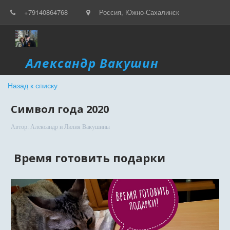
+79140864768
Россия
,
Южно-Сахалинск
Александр Вакушин
Назад к списку
Символ года 2020
Автор:
Александр и Лилия Вакушины
Время готовить подарки