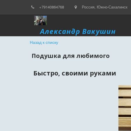
+79140864768
Россия
,
Южно-Сахалинск
Александр Вакушин
Назад к списку
Подушка для любимого
Быстро, своими руками