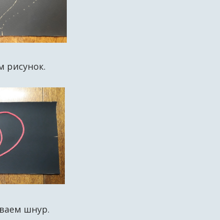
м рисунок.
иваем шнур.